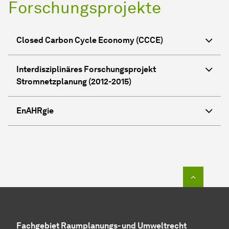
Forschungsprojekte
Closed Carbon Cycle Economy (CCCE)
Interdisziplinäres Forschungsprojekt
Stromnetzplanung (2012-2015)
EnAHRgie
Zum Seit
Fachgebiet Raumplanungs- und Umweltrecht