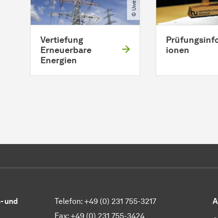
Vertiefung
Prüfungsinf
Erneuerbare
ionen
Energien
- und
Telefon: +49 (0) 231 755-3217
A
Fax: +49 (0) 231 755-3424