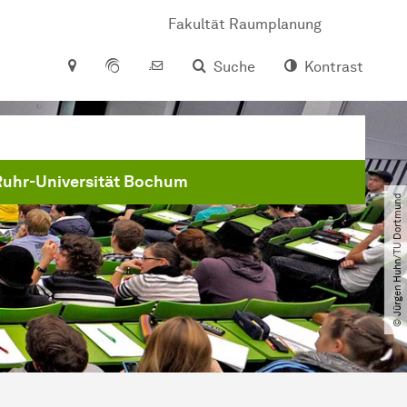
Fakultät Raumplanung
Suche
Kontrast
Ruhr-Universität Bochum
© Jürgen Huhn​/​TU Dortmund