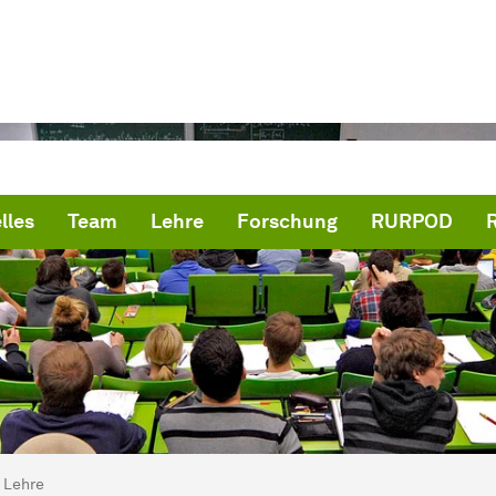
lles
Team
Lehre
Forschung
RURPOD
ind hier:
artseite
Lehre