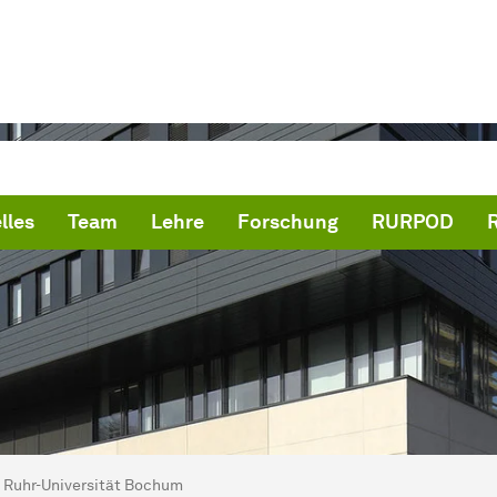
lles
Team
Lehre
Forschung
RURPOD
ind hier:
artseite
Ruhr-Universität Bochum