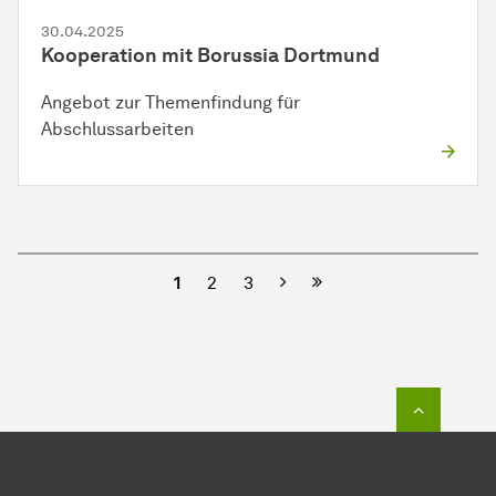
30.04.2025
Kooperation mit Borussia Dortmund
Angebot zur Themenfindung für
Abschlussarbeiten
Nächste
1
2
3
Zum Seit