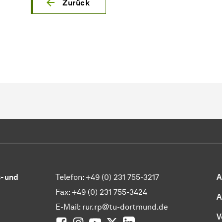
Zurück
- und
Telefon: +49 (0) 231 755-3217
A
Fax: +49 (0) 231 755-3424
A
0
E-Mail: rur.rp@tu-dortmund.de
V
Facebook
Instagram
YouTube
Twitter
LinkedIn