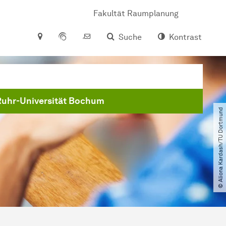
Fakultät Raumplanung
Suche
Kontrast
Ruhr-Universität Bochum
© Aliona Kardash​/​TU Dortmund