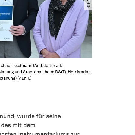
chael Isselmann (Amtsleiter a.D.,
lanung und Städtebau beim DStT), Herr Marian
anung) (v.l.n.r.)
mund, wurde für seine
 des mit dem
ührten Instrumentariums zur