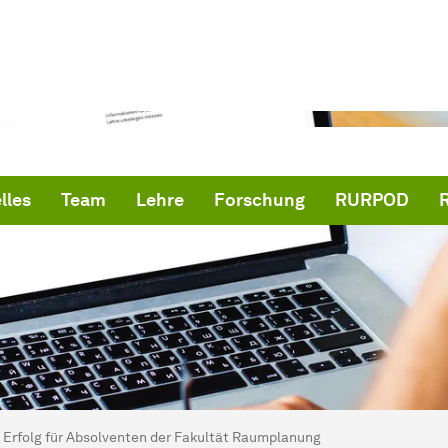
lles
Team
Lehre
Forschung
RURPOD
ind hier:
artseite
Erfolg für Absolventen der Fakultät Raumplanung