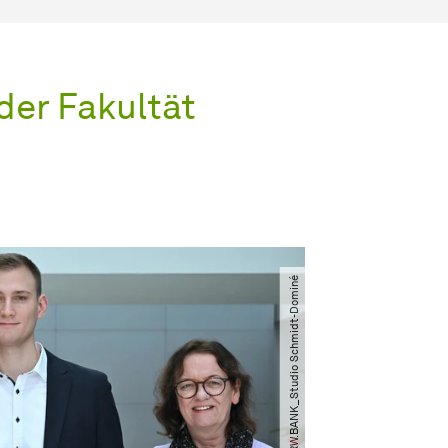
der Fakultät
© NRW.BANK_Studio Schmidt-Dominé