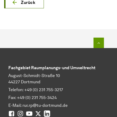
Zurück
Zum Seit
Fachgebiet Raumplanungs- und Umweltrecht
August-Schmidt-Straße 10
44227 Dortmund
Telefon: +49 (0) 231 755-3217
Fax: +49 (0) 231 755-3424
E-Mail: rur.rp@tu-dortmund.de
Facebook
Instagram
YouTube
Twitter
LinkedIn